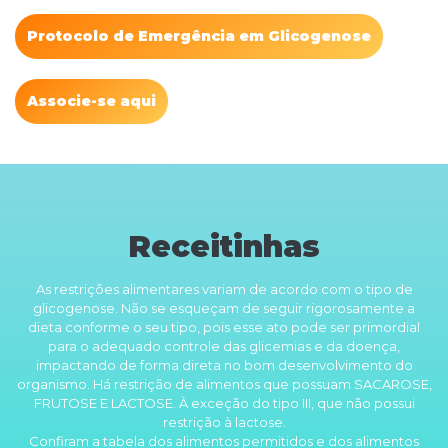
Protocolo de Emergência em Glicogenose
Associe-se aqui
Receitinhas
As restrições alimentares variam de acordo com o tipo de
glicogenose. Não se esqueçam de seguir rigorosamente a
dieta conforme o seu tipo, pois esse ato pode ser primordial
para o adequado controle das glicemias e da doença,
impactando de forma direta no bom desenvolvimento do
organismo. Há restrição de alimentos que possuam SACAROSE,
FRUTOSE E LACTOSE. À exceção do tipo III, que não possui
restrição à lactose.
Confiram a tabela dos alimentos permitidos e dos alimentos